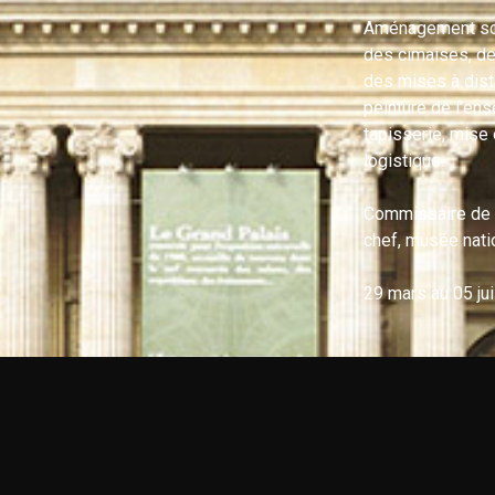
Aménagement scé
des cimaises, des
des mises à dist
peinture de l’en
tapisserie, mise 
logistique.
Commissaire de l
chef, musée natio
29 mars au 05 jui